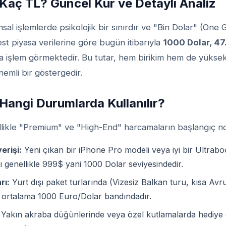
Kaç TL? Güncel Kur ve Detaylı Analiz
ansal işlemlerde psikolojik bir sınırdır ve "Bin Dolar" (One 
best piyasa verilerine göre bugün itibarıyla
1000 Dolar, 47
a işlem görmektedir. Bu tutar, hem birikim hem de yüksek 
nemli bir göstergedir.
Hangi Durumlarda Kullanılır?
llikle "Premium" ve "High-End" harcamaların başlangıç no
erişi:
Yeni çıkan bir iPhone Pro modeli veya iyi bir Ultrabo
tı genellikle 999$ yani 1000 Dolar seviyesindedir.
rı:
Yurt dışı paket turlarında (Vizesiz Balkan turu, kısa Avrup
r ortalama 1000 Euro/Dolar bandındadır.
Yakın akraba düğünlerinde veya özel kutlamalarda hediye 