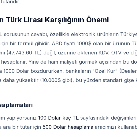
tutarıdır.
n Türk Lirası Karşılığının Önemi
L
sorusunun cevabı, özellikle elektronik ürünlerin Türkiye
çin bir formül gibidir. ABD fiyatı 1000$ olan bir ürünün Tür
mı (47.743,60 TL) değil, üzerine eklenen KDV, ÖTV ve diğ
kte hesaplanır. Yine de ham maliyeti görmek açısından bu 
ıca 1000 Dolar bozdururken, bankaların "Özel Kur" (Dealer
ikle daha yüksektir (10.000$ gibi), bu yüzden standart giş
esaplamaları
kim yapıyorsanız
100 Dolar kaç TL
sayfasındaki değişimleri
a ara bir tutar için
500 Dolar hesaplama
aracımızı kullanabil