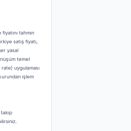
 fiyatını tahmin
kiye satış fiyatı,
er yasal
dönüşüm temel
 rate) uygulaması
e kurundan işlem
 takip
irsiniz.