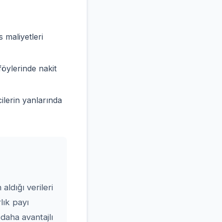
 maliyetleri
föylerinde nakit
lerin yanlarında
ldığı verileri
lık payı
daha avantajlı