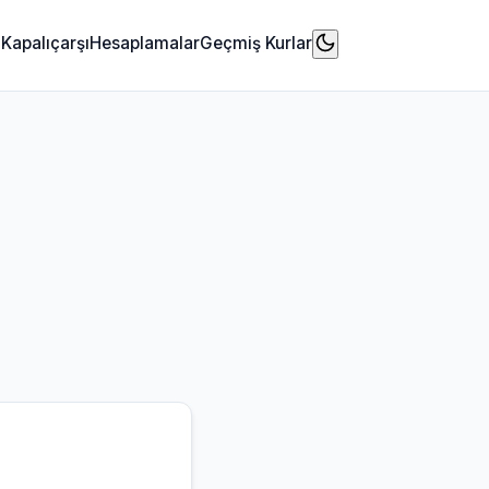
n
Kapalıçarşı
Hesaplamalar
Geçmiş Kurlar