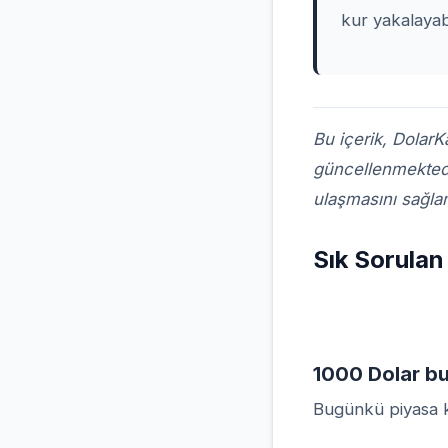
kur yakalayabi
Bu içerik,
DolarKa
güncellenmektedir
ulaşmasını sağlam
Sık Sorulan
1000 Dolar b
Bugünkü piyasa ku