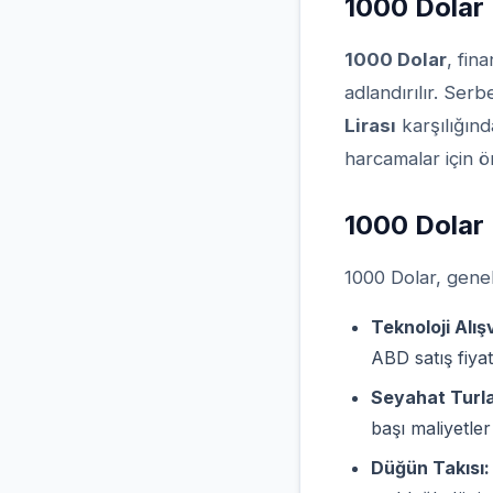
1000 Dolar 
1000 Dolar
, fin
adlandırılır. Ser
Lirası
karşılığınd
harcamalar için ö
1000 Dolar 
1000 Dolar, gene
Teknoloji Alışv
ABD satış fiya
Seyahat Turla
başı maliyetle
Düğün Takısı: