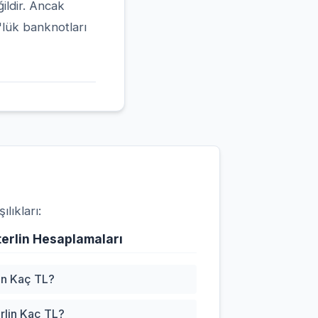
ildir. Ancak
'lük banknotları
lıkları:
erlin Hesaplamaları
lin Kaç TL?
rlin Kaç TL?