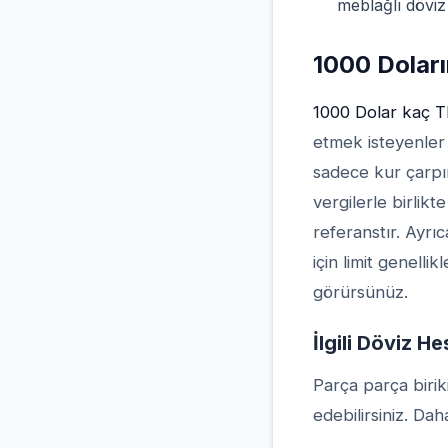
meblağlı döviz 
1000 Doları
1000 Dolar kaç T
etmek isteyenler i
sadece kur çarpı
vergilerle birli
referanstır. Ayr
için limit genell
görürsünüz.
İlgili Döviz H
Parça parça biri
edebilirsiniz. Dah