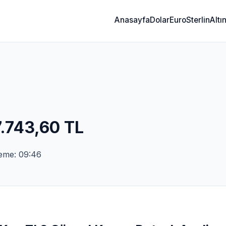
Anasayfa
Dolar
Euro
Sterlin
Altı
.743,60 TL
leme: 09:46