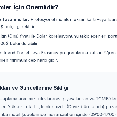
mler İçin Önemlidir?
e Tasarımcılar:
Profesyonel monitör, ekran kartı veya lisans
$ bütçe gerektirir.
tın (Ons) fiyatı ile Dolar korelasyonunu takip edenler, port
 1000$ bulundurabilir.
rk and Travel veya Erasmus programlarına katılan öğrenci
ilen minimum cep harçlığıdır.
ları ve Güncellenme Sıklığı
saplama aracımız, uluslararası piyasalardan ve TCMB'den a
şler. Yüksek tutarlı işlemlerinizde (Döviz bürosunda) pazar
nka mobil şubelerinde mesai saatleri içinde (09:00-17:00) 